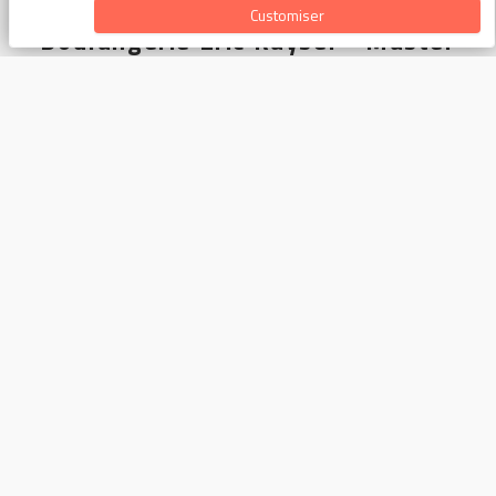
Customiser
Boulangerie Eric Kayser - Master
Nous contacter
4 Rue de l'Échelle
75001 Paris
0140150131
contact@maison-kayser.com
Conditions générales
Conditions Générales de Ventes
Charte de confidentialité
À propos de la boutique
Prix TTC - Service compris