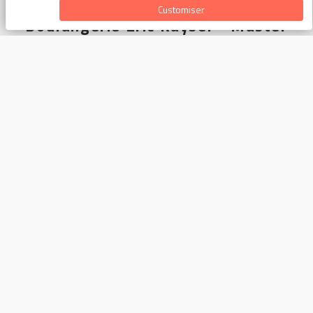
Customiser
Boulangerie Eric Kayser - Master
Nous contacter
4 Rue de l'Échelle
75001 Paris
0140150131
contact@maison-kayser.com
Conditions générales
Conditions Générales de Ventes
Charte de confidentialité
À propos de la boutique
Prix TTC - Service compris