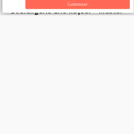
Customiser
Boulangerie Eric Kayser - Master
Nous contacter
4 Rue de l'Échelle
75001 Paris
0140150131
contact@maison-kayser.com
Conditions générales
Conditions Générales de Ventes
Charte de confidentialité
À propos de la boutique
Prix TTC - Service compris